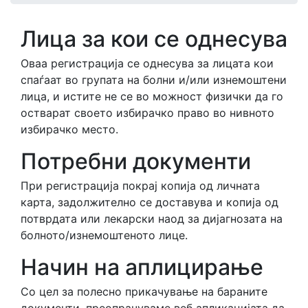
Лица за кои се однесува
Оваа регистрација се однесува за лицата кои
спаѓаат во групата на болни и/или изнемоштени
лица, и истите не се во можност физички да го
остварат своето избирачко право во нивното
избирачко место.
Потребни документи
При регистрација покрај копија од личната
карта, задолжително се доставува и копија од
потврдата или лекарски наод за дијагнозата на
болното/изнемоштеното лице.
Начин на аплицирање
Со цел за полесно прикачување на бараните